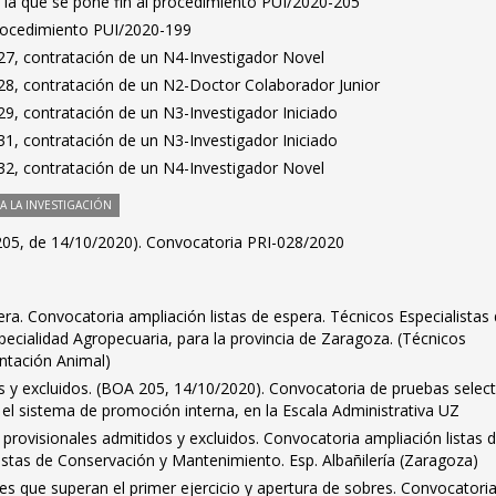
 la que se pone fin al procedimiento PUI/2020-205
Procedimiento PUI/2020-199
7, contratación de un N4-Investigador Novel
8, contratación de un N2-Doctor Colaborador Junior
9, contratación de un N3-Investigador Iniciado
1, contratación de un N3-Investigador Iniciado
2, contratación de un N4-Investigador Novel
 LA INVESTIGACIÓN
205, de 14/10/2020). Convocatoria PRI-028/2020
era. Convocatoria ampliación listas de espera. Técnicos Especialistas
specialidad Agropecuaria, para la provincia de Zaragoza. (Técnicos
entación Animal)
os y excluidos. (BOA 205, 14/10/2020). Convocatoria de pruebas select
 el sistema de promoción interna, en la Escala Administrativa UZ
s provisionales admitidos y excluidos. Convocatoria ampliación listas 
istas de Conservación y Mantenimiento. Esp. Albañilería (Zaragoza)
tes que superan el primer ejercicio y apertura de sobres. Convocatori