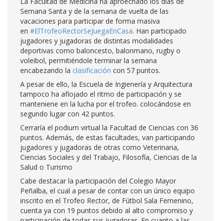
La Facultad de Medicina ha aproechado los días de
Semana Santa y de la semana de vuelta de las
vacaciones para participar de forma masiva
en
#ElTrofeoRectorSeJuegaEnCasa
. Han participado
jugadores y jugadoras de distintas modalidades
deportivas como baloncesto, balonmano, rugby o
voleibol, permitiéndole terminar la semana
encabezando la
clasificación
con 57 puntos.
A pesar de ello, la Escuela de Ingienería y Arquitectura
tampoco ha aflojado el ritmo de participación y se
manteniene en la lucha por el trofeo. colocándose en
segundo lugar con 42 puntos.
Cerraría el podium virtual la Facultad de Ciencias con 36
puntos. Además, de estas facultades, van participando
jugadores y jugadoras de otras como Veterinaria,
Ciencias Sociales y del Trabajo, Filosofía, Ciencias de la
Salud o Turismo
Cabe destacar la participación del Colegio Mayor
Peñalba, el cual a pesar de contar con un único equipo
inscrito en el Trofeo Rector, de Fútbol Sala Femenino,
cuenta ya con 19 puntos debido al alto compromiso y
participación de todas sus jugadoras. En cuanto a las