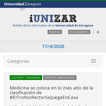
Boletín diario informativo de la
Universidad de Zaragoza
PDI/PAS
ESTUDIANTES
17/4/2020
Categorías
Toggle
navigati
CULTURA Y COMUNIDAD
DEPORTE UNIVERSITARIO
Medicina se coloca en lo más alto de la
clasificación de
#ElTrofeoRectorSeJuegaEnCasa