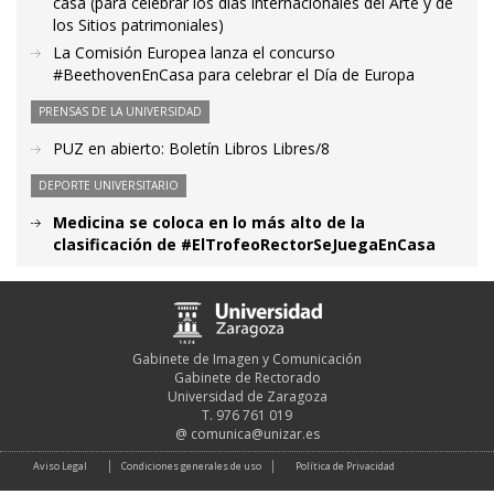
casa (para celebrar los días internacionales del Arte y de
los Sitios patrimoniales)
La Comisión Europea lanza el concurso
#BeethovenEnCasa para celebrar el Día de Europa
PRENSAS DE LA UNIVERSIDAD
PUZ en abierto: Boletín Libros Libres/8
DEPORTE UNIVERSITARIO
Medicina se coloca en lo más alto de la
clasificación de #ElTrofeoRectorSeJuegaEnCasa
Gabinete de Imagen y Comunicación
Gabinete de Rectorado
Universidad de Zaragoza
T. 976 761 019
@
comunica@unizar.es
Aviso Legal
Condiciones generales de uso
Política de Privacidad