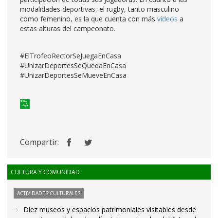
modalidades deportivas, el rugby, tanto masculino
como femenino, es la que cuenta con más
vídeos
a
estas alturas del campeonato.
#ElTrofeoRectorSeJuegaEnCasa
#UnizarDeportesSeQuedaEnCasa
#UnizarDeportesSeMueveEnCasa
Compartir:
CULTURA Y COMUNIDAD
ACTIVIDADES CULTURALES
Diez museos y espacios patrimoniales visitables desde