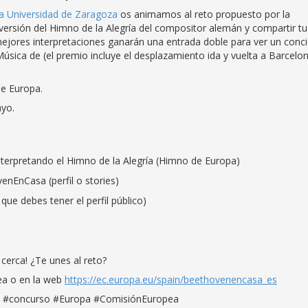
a Universidad de Zaragoza
os animamos al reto propuesto por la
versión del Himno de la Alegría del compositor alemán y compartir tu
mejores interpretaciones ganarán una entrada doble para ver un conci
Música de (el premio incluye el desplazamiento ida y vuelta a Barcelon
de Europa.
ayo.
nterpretando el Himno de la Alegría (Himno de Europa)
nEnCasa (perfil o stories)
e debes tener el perfil público)
cerca! ¿Te unes al reto?
ea o en la web
https://ec.europa.eu/spain/beethovenencasa_es
 #concurso #Europa #ComisiónEuropea