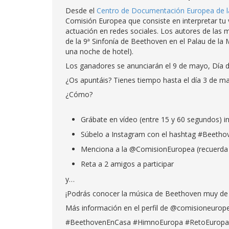
Desde el
Centro de Documentación Europea de l
Comisión Europea que consiste en interpretar tu 
actuación en redes sociales. Los autores de las 
de la 9ª Sinfonía de Beethoven en el Palau de la 
una noche de hotel).
Los ganadores se anunciarán el 9 de mayo, Día 
¿Os apuntáis? Tienes tiempo hasta el día 3 de m
¿Cómo?
Grábate en vídeo (entre 15 y 60 segundos) i
Súbelo a Instagram con el hashtag #Beethove
Menciona a la @ComisionEuropea (recuerda qu
Reta a 2 amigos a participar
y…
¡Podrás conocer la música de Beethoven muy de 
Más información en el perfil de @comisioneurop
#BeethovenEnCasa #HimnoEuropa #RetoEuropa