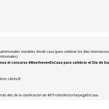
trimoniales visitables desde casa (para celebrar los días internacion
trimoniales)
anza el concurso #BeethovenEnCasa para celebrar el Día de Eu
ibros Libres/8
 más alto de la clasificación de #ElTrofeoRectorSeJuegaEnCasa