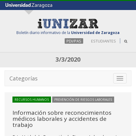
Boletín diario informativo de la
Universidad de Zaragoza
PDI/PAS
ESTUDIANTES
3/3/2020
Categorías
Toggle
navigati
RECURSOS HUMANOS
PREVENCIÓN DE RIESGOS LABORALES
Información sobre reconocimientos
médicos laborales y accidentes de
trabajo