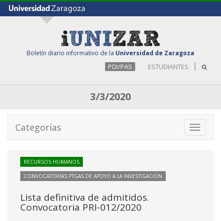
Boletín diario informativo de la
Universidad de Zaragoza
PDI/PAS
ESTUDIANTES
3/3/2020
Categorías
Toggle
navigati
RECURSOS HUMANOS
CONVOCATORIAS PTGAS DE APOYO A LA INVESTIGACIÓN
Lista definitiva de admitidos.
Convocatoria PRI-012/2020