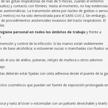
s de las gotas respiratorias de más de 5 micras, cuando el enfermo
ornudos) y contacto con fómites. Hasta al momento, no hay evidencias
s asintomáticas. La transmisión aérea por núcleo de gotitas o aeros
e 2 metros) no ha sido demostrada para el SARS-CoV-2. Sin embargo, 
 de procedimientos asistenciales invasivos del tracto respiratorio. El
ías.
higiene personal en todos los ámbitos de trabajo
y frente a
:
evención y control de la infección. Si las manos están visiblemente
s de base alcohólica; si estuvieran sucias o manchadas con fluidos s
ndo el uso de anillos, pulseras, relojes de muñeca u otros adornos
ajo.
 éstas deberán estar fijadas con cinta adhesiva desde el puente de la ga
oductos cosméticos que puedan ser fuente de exposición prolongada e
boca y nariz al toser o estornudar con un pañuelo desechable y tirarlo