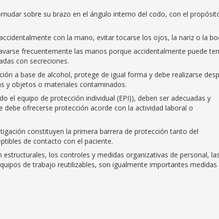
ornudar sobre su brazo en el ángulo interno del codo, con el propósit
accidentalmente con la mano, evitar tocarse los ojos, la nariz o la b
lavarse frecuentemente las manos porque accidentalmente puede te
nadas con secreciones.
ión a base de alcohol, protege de igual forma y debe realizarse des
ias y objetos o materiales contaminados.
ndo el equipo de protección individual (EPI)), deben ser adecuadas y
ue debe ofrecerse protección acorde con la actividad laboral o
tigación constituyen la primera barrera de protección tanto del
ptibles de contacto con el paciente.
estructurales, los controles y medidas organizativas de personal, la
 equipos de trabajo reutilizables, son igualmente importantes medidas