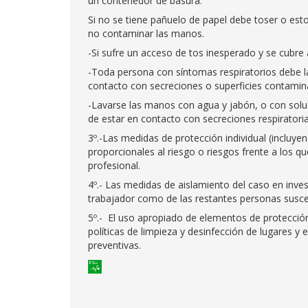
un contenedor de basura.
Si no se tiene pañuelo de papel debe toser o est
no contaminar las manos.
-Si sufre un acceso de tos inesperado y se cubre 
-Toda persona con síntomas respiratorios debe 
contacto con secreciones o superficies contami
-Lavarse las manos con agua y jabón, o con soluc
de estar en contacto con secreciones respirator
3º.-Las medidas de protección individual (incluye
proporcionales al riesgo o riesgos frente a los q
profesional.
4º.- Las medidas de aislamiento del caso en inves
trabajador como de las restantes personas susce
5º.- El uso apropiado de elementos de protección 
políticas de limpieza y desinfección de lugares y
preventivas.