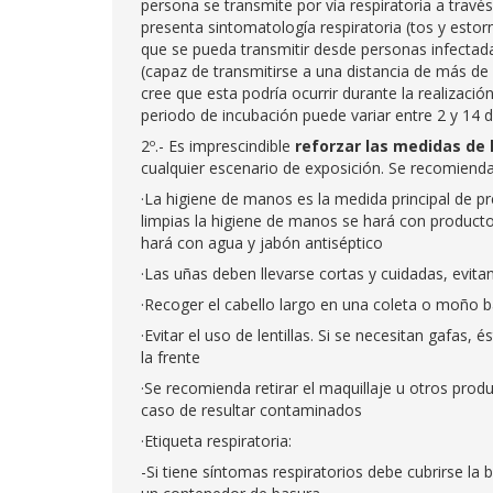
persona se transmite por vía respiratoria a travé
presenta sintomatología respiratoria (tos y est
que se pueda transmitir desde personas infectada
(capaz de transmitirse a una distancia de más d
cree que esta podría ocurrir durante la realización
periodo de incubación puede variar entre 2 y 14 d
2º.- Es imprescindible
reforzar las medidas de 
cualquier escenario de exposición. Se recomienda
·La higiene de manos es la medida principal de pr
limpias la higiene de manos se hará con producto
hará con agua y jabón antiséptico
·Las uñas deben llevarse cortas y cuidadas, evita
·Recoger el cabello largo en una coleta o moño b
·Evitar el uso de lentillas. Si se necesitan gafas,
la frente
·Se recomienda retirar el maquillaje u otros pr
caso de resultar contaminados
·Etiqueta respiratoria:
-Si tiene síntomas respiratorios debe cubrirse la 