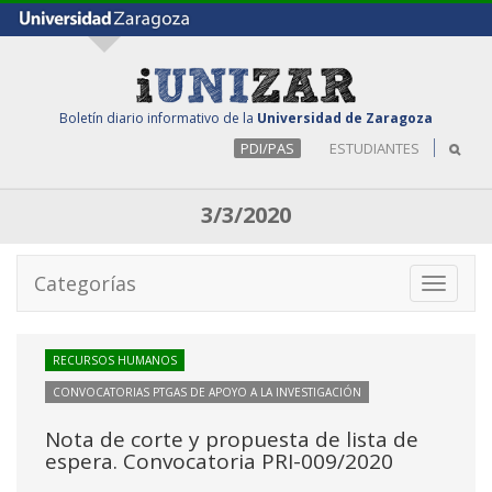
Boletín diario informativo de la
Universidad de Zaragoza
PDI/PAS
ESTUDIANTES
3/3/2020
Categorías
Toggle
navigati
RECURSOS HUMANOS
CONVOCATORIAS PTGAS DE APOYO A LA INVESTIGACIÓN
Nota de corte y propuesta de lista de
espera. Convocatoria PRI-009/2020