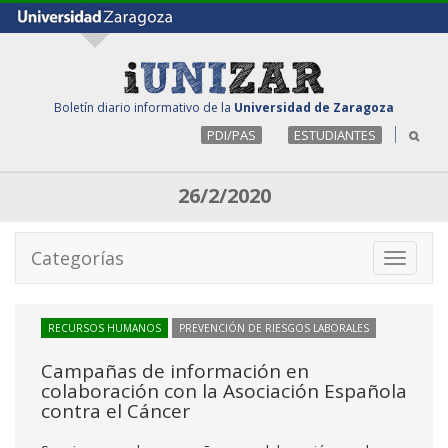
Boletín diario informativo de la
Universidad de Zaragoza
PDI/PAS
ESTUDIANTES
26/2/2020
Categorías
Toggle
navigati
RECURSOS HUMANOS
PREVENCIÓN DE RIESGOS LABORALES
Campañas de información en
colaboración con la Asociación Española
contra el Cáncer