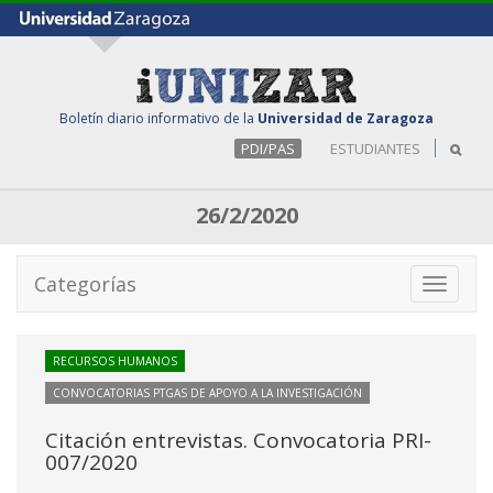
Boletín diario informativo de la
Universidad de Zaragoza
PDI/PAS
ESTUDIANTES
26/2/2020
Categorías
Toggle
navigati
RECURSOS HUMANOS
CONVOCATORIAS PTGAS DE APOYO A LA INVESTIGACIÓN
Citación entrevistas. Convocatoria PRI-
007/2020