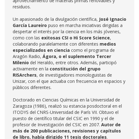
aprovechamiento de materias primas renovables y
residuos.
Un apasionado de la divulgación científica,
José Ignacio
García Laureiro
puso en marcha iniciativas dirigidas a
despertar el interés por la ciencia en los más jóvenes,
como con las
exitosas CSI o Hi Score Science
,
colaborando paralelamente con diferentes
medios
especializados en ciencia
como el programa de
Aragón Radio,
Ágora, o el suplemento Tercer
Milenio
del Heraldo, entre otros. Además, participó
activamente en la
constitución del grupo
RISArchers
, de investigadores monologuistas de
Unizar, con el que actuaba con frecuencia en espacios y
públicos diferentes.
Doctorado en Ciencias Químicas en la Universidad de
Zaragoza (1986), realizó su estancia posdoctoral en el
ITODYS del CNRS-Universidad de París VII. Obtuvo el
puesto de científico titular del CSIC en 1990 y el de
profesor de Investigación del CSIC en 2007.
Autor de
más de 200 publicaciones, revisiones y capítulos
de libro, había dirigido 11 tesis doctorales
.