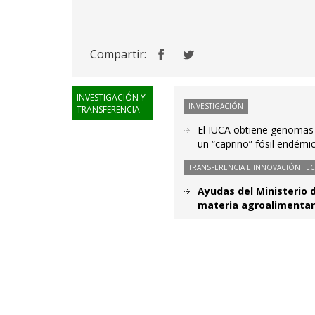
Compartir:
INVESTIGACIÓN Y
INVESTIGACIÓN
TRANSFERENCIA
El IUCA obtiene genomas 
un “caprino” fósil endémic
TRANSFERENCIA E INNOVACIÓN TE
Ayudas del Ministerio 
materia agroalimentar