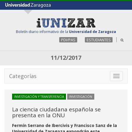
Boletín diario informativo de la
Universidad de Zaragoza
PDI/PAS
ESTUDIANTES
11/12/2017
Categorías
Toggle
navigati
INVESTIGACIÓN Y TRANSFERENCIA
INVESTIGACIÓN
La ciencia ciudadana española se
presenta en la ONU
Fermín Serrano de Ibercivis y Francisco Sanz de la
Universidad de Zaragoza expondrán este