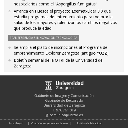
hospitalarios como el “Aspergillus fumigatus”
Arranca en Huesca el proyecto Exernet-Elder 3.0 que
estudia programas de entrenamiento para mejorar la
salud de los mayores y ralentizar los cambios negativos
que produce la edad
TRANSFERENCIA E INNOVACIÓN TECNOLÓGICA
Se amplía el plazo de inscripciones al Programa de
emprendimiento Explorer Zaragoza (antiguo YUZZ)
Boletín semanal de la OTRI de la Universidad de
Zaragoza
Gabinete de Imagen y Comunicación
Gabinete de Rectorado
Universidad de Zaragoza
T. 976 761 019
@
comunica@unizar.es
Aviso Legal
Condiciones generales de uso
Política de Privacidad