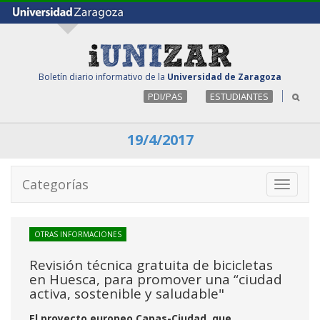
Boletín diario informativo de la
Universidad de Zaragoza
PDI/PAS
ESTUDIANTES
19/4/2017
Categorías
Toggle
navigati
OTRAS INFORMACIONES
Revisión técnica gratuita de bicicletas
en Huesca, para promover una “ciudad
activa, sostenible y saludable"
El proyecto europeo Capas-Ciudad, que