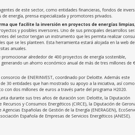
 agentes de este sector, como entidades financieras, fondos de invers
as de energía, prensa especializada y promotores privados.
rma que facilite la inversión en proyectos de energías limpias
royectos y posibles inversores. Uno de sus principales desarrollos ser
ntes del sector tengan un instrumento que les permita realizar consul
des que se les planteen. Esta herramienta estará alojada en la web de
sitas anuales.
 promocionar alrededor de 400 proyectos de energía sostenible,
y generando un ahorro económico anual de más de tres millones de 
l consorcio de ENERINVEST, coordinado por Deloitte. Además este
de 30 entidades que han mostrado su apoyo a la iniciativa, así com
cto con dos millones de euros a través parte del programa H2020.
ta durante sus tres años de duración son: Deloitte, la Diputación
 de Recursos y Consumos Energéticos (CIRCE), la Diputación de Gerona
de Agencias Españolas de Gestión de la Energía (ENERAGEN), EcoServe
 Asociación Española de Empresas de Servicios Energéticos (ANESE).