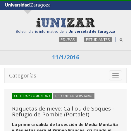
Boletín diario informativo de la
Universidad de Zaragoza
PDI/PAS
ESTUDIANTES
11/1/2016
Categorías
Toggle
navigati
CULTURA Y COMUNIDAD
DEPORTE UNIVERSITARIO
Raquetas de nieve: Caillou de Soques -
Refugio de Pombie (Portalet)
La primera salida de la sección de Media Montaña
y Raquetas será al Pirineo Francés, cruzando el