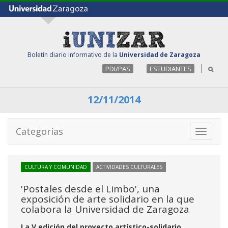
Boletín diario informativo de la
Universidad de Zaragoza
PDI/PAS
ESTUDIANTES
12/11/2014
Categorías
Toggle
navigati
CULTURA Y COMUNIDAD
ACTIVIDADES CULTURALES
'Postales desde el Limbo', una
exposición de arte solidario en la que
colabora la Universidad de Zaragoza
La V edición del proyecto artístico-solidario,