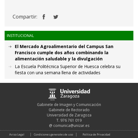
Compartir:
INSTITUCIONAL
El Mercado Agroalimentario del Campus San
Francisco cumple dos años combinando la
alimentación saludable y la divulgación
La Escuela Politécnica Superior de Huesca celebra su
fiesta con una semana llena de actividades
Gabinete de Imagen y Comunicación
Gabinete de Rectorado
Universidad de Zaragoza
T. 976 761 019
@
comunica@unizar.es
Aviso Legal
Condiciones generales de uso
Política de Privacidad