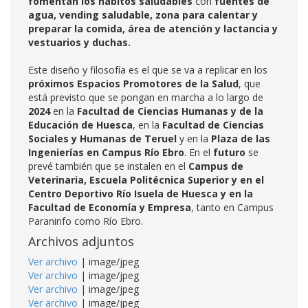
fomentan los hábitos saludables
con
fuentes de
agua, vending saludable, zona para calentar y
preparar la comida, área de atención y lactancia y
vestuarios y duchas.
Este diseño y filosofía es el que se va a replicar en los
próximos Espacios Promotores de la Salud
, que
está previsto que se pongan en marcha a lo largo de
2024
en la
Facultad de Ciencias Humanas y de la
Educación de Huesca
, en la
Facultad de Ciencias
Sociales y Humanas de Teruel
y en la
Plaza de las
Ingenierías en Campus Río Ebro
. En el
futuro
se
prevé también que se instalen en el
Campus de
Veterinaria, Escuela Politécnica Superior y en el
Centro Deportivo Río Isuela de Huesca y en la
Facultad de Economía y Empresa
, tanto en Campus
Paraninfo como Río Ebro.
Archivos adjuntos
Ver archivo
| image/jpeg
Ver archivo
| image/jpeg
Ver archivo
| image/jpeg
Ver archivo
| image/jpeg