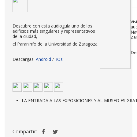
Vis
Descubre con esta audioguía uno de los
aud
edificios más singulares y representativos
Nat
de la ciudad,
Za
el Paraninfo de la Universidad de Zaragoza.
De
Descargas:
Android
/
iOs
LA ENTRADA A LAS EXPOSICIONES Y AL MUSEO ES GRA
Compartir: