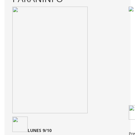
L
UNES 9/10
Pre