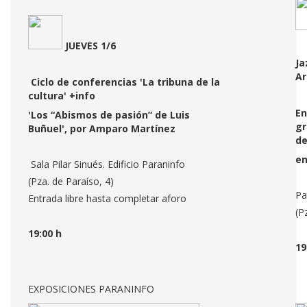
JUEVES 1/6
Ja
Ar
Ciclo de conferencias 'La tribuna de la
cultura'
+info
En
'Los “Abismos de pasión” de Luis
gr
Buñuel', por Amparo Martínez
de
en
Sala Pilar Sinués. Edificio Paraninfo
(Pza. de Paraíso, 4)
Pa
Entrada libre hasta completar aforo
(P
19:00 h
19
EXPOSICIONES PARANINFO