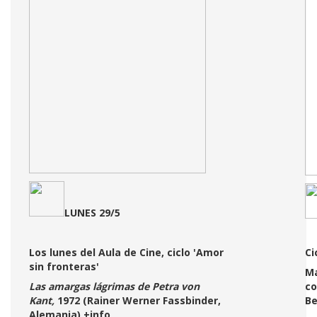
LUNES
29/5
Los lunes del Aula de Cine, ciclo 'Amor
Ci
sin fronteras'
Ma
Las amargas lágrimas de Petra von
co
Kant,
1972
(
Rainer Werner Fassbinder,
B
Alemania
)
+info