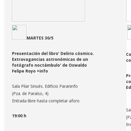
MARTES
30/5
Presentación del libro' Delirio cósmico.
Co
Extravagancias astronómicas de un
co
fotógrafo noctámbulo
' de Oswaldo
Felipe Royo
+info
Pr
c
o
Sala Pilar Sinués. Edificio Paraninfo
Ed
(Pza. de Paraíso, 4)
Entrada libre hasta completar aforo
Sa
19:00 h
(P
En