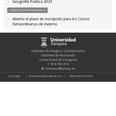
Geografía Poética 2023
CURSOS EXTRAORDINARIOS
Abierto el plazo de inscripción para los Cursos
Extraordinarios de invierno
Gabinete de Imagen y Comunicación
Gabinete de Rectorado
Universidad de Zaragoza
T. 976 761 019
@
comunica@unizar.es
Aviso Legal
Condiciones generales de uso
Política de Privacidad