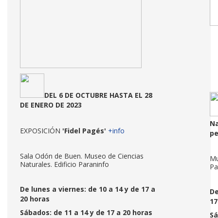
DEL 6 DE OCTUBRE HASTA EL 28
DE ENERO DE 2023
Na
EXPOSICIÓN
'Fidel Pagés'
+info
p
Sala Odón de Buen. Museo de Ciencias
Mu
Naturales. Edificio Paraninfo
Pa
De lunes a viernes: de 10 a 14 y de 17 a
De
20 horas
17
Sábados: de 11 a 14 y de 17 a 20 horas
Sá