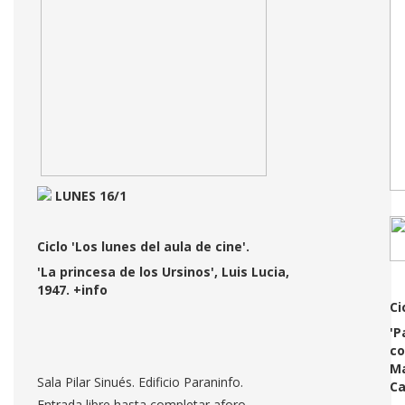
LUNES 16/1
Ciclo 'Los lunes del aula de cine'.
'La princesa de los Ursinos', Luis Lucia,
1947.
+info
Ci
'P
co
Ma
Sala Pilar Sinués. Edificio Paraninfo.
Ca
Entrada libre hasta completar aforo.