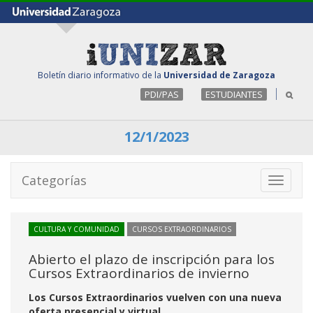
Boletín diario informativo de la
Universidad de Zaragoza
PDI/PAS
ESTUDIANTES
12/1/2023
Categorías
Toggle
navigati
CULTURA Y COMUNIDAD
CURSOS EXTRAORDINARIOS
Abierto el plazo de inscripción para los
Cursos Extraordinarios de invierno
Los Cursos Extraordinarios vuelven con una nueva
oferta presencial y virtual