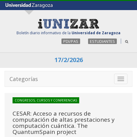
Boletín diario informativo de la
Universidad de Zaragoza
PDI/PAS
ESTUDIANTES
17/2/2026
Categorías
Toggle
navigati
CONGRESOS, CURSOS Y CONFERENCIAS
CESAR: Acceso a recursos de
computación de altas prestaciones y
computación cuántica. The
QuantumSpain project