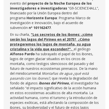
evento del
proyecto de la Noche Europea de los
investigadores e investigadoras
“G9-SCIENCE4ALL”,
financiado por la Unión Europea dentro del
programa
Horizonte Europa
: Programa Marco de
Investigación e Innovación, bajo el acuerdo de
subvención
nº 101162477
.
En su charla,
"Los secretos de los ibones: ¿cómo
serán los lagos del Pirineo en el 2075? ¿Cómo
protegeremos los lagos de montaña, su agua
cristalina y la vida que esconden?",
el geólogo
Alfonso Pardo
ha subrayado el papel de los ibones,
lagos de origen glaciar situados en los circos de
montaña, como testigos silenciosos del pasado y del
futuro de nuestros ecosistemas pirenaicos. De la mano
del minidocumental
Montañas de agua ¿qué está
pasando con los ibones?
, que revela la degradación del
fondo de algunos
ibones del Pirineo,
el investigador ha
señalado “el impacto significativo de la acción humana
en estos ecosistemas acuáticos de alta montaña. La
actividad humana, como el turismo y la introducción de
especies exóticas, está afectando la composición de los
ibones, su biodiversidad y el futuro de estos lagos