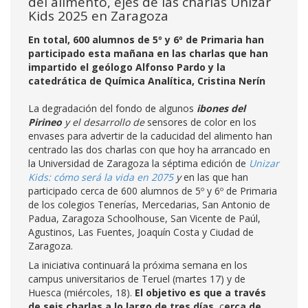
del alimento, ejes de las charlas Unizar
Kids 2025 en Zaragoza
En total, 600 alumnos de 5º y 6º de Primaria han
participado esta mañana en las charlas que han
impartido el geólogo Alfonso Pardo y la
catedrática de Química Analítica, Cristina Nerín
La degradación del fondo de algunos
ibones del
Pirineo
y el desarrollo de
sensores de color en los
envases para advertir de la caducidad del alimento han
centrado las dos charlas con que hoy ha arrancado en
la Universidad de Zaragoza la séptima edición de
Unizar
Kids: cómo será la vida en 2075
y
en las que han
participado cerca de 600 alumnos de 5º y 6º de Primaria
de los colegios Tenerías, Mercedarias, San Antonio de
Padua, Zaragoza Schoolhouse, San Vicente de Paúl,
Agustinos, Las Fuentes, Joaquín Costa y Ciudad de
Zaragoza.
La iniciativa continuará la próxima semana en los
campus universitarios de Teruel (martes 17) y de
Huesca (miércoles, 18).
El objetivo es que a través
de seis charlas a lo largo de tres días,
c
erca de