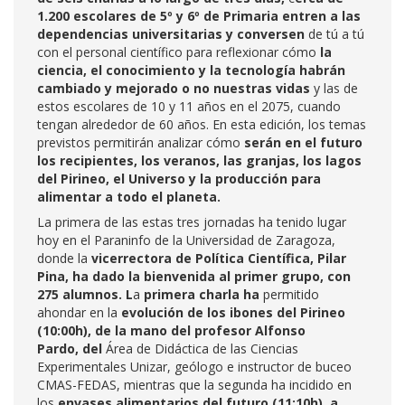
1.200 escolares de 5º y 6º de Primaria entren a las
dependencias universitarias y conversen
de tú a tú
con el personal científico para reflexionar cómo
la
ciencia, el conocimiento y la tecnología habrán
cambiado y mejorado o no nuestras vidas
y las de
estos escolares de 10 y 11 años en el 2075, cuando
tengan alrededor de 60 años. En esta edición, los temas
previstos permitirán analizar cómo
serán en el futuro
los recipientes, los veranos, las granjas, los lagos
del Pirineo, el Universo y la producción para
alimentar a todo el planeta.
La primera de las estas tres jornadas ha tenido lugar
hoy en el Paraninfo de la Universidad de Zaragoza,
donde la
vicerrectora de Política Científica, Pilar
Pina, ha dado la bienvenida al primer grupo, con
275 alumnos. L
a
primera charla ha
permitido
ahondar en la
evolución de los ibones del Pirineo
(10:00h), de la mano del profesor Alfonso
Pardo, del
Área de Didáctica de las Ciencias
Experimentales Unizar, geólogo e instructor de buceo
CMAS-FEDAS, mientras que la segunda ha incidido en
los
envases alimentarios del futuro (11:10h), a