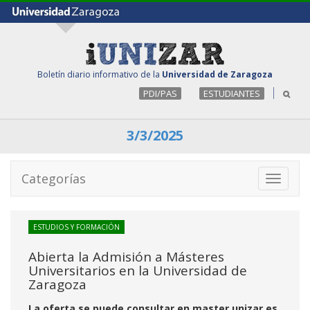
Boletín diario informativo de la
Universidad de Zaragoza
PDI/PAS
ESTUDIANTES
3/3/2025
Categorías
Toggle
navigati
ESTUDIOS Y FORMACIÓN
Abierta la Admisión a Másteres
Universitarios en la Universidad de
Zaragoza
La oferta se puede consultar en master.unizar.es