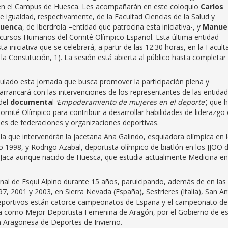
, en el Campus de Huesca. Les acompañarán en este coloquio
Carlos
 igualdad, respectivamente, de la Facultad Ciencias de la Salud y
Cuenca
, de Iberdrola –entidad que patrocina esta iniciativa-, y
Manue
 Recursos Humanos del Comité Olímpico Español. Esta última entidad
a iniciativa que se celebrará, a partir de las 12:30 horas, en la Facult
a Constitución, 1). La sesión está abierta al público hasta completar 
tulado esta jornada que busca promover la participación plena y
 arrancará con las intervenciones de los representantes de las entida
del
documenta
l
‘Empoderamiento de mujeres en el deporte’
, que 
omité Olímpico para contribuir a desarrollar habilidades de liderazgo
es de federaciones y organizaciones deportivas.
a que intervendrán la jacetana Ana Galindo, esquiadora olímpica en 
 1998, y Rodrigo Azabal, deportista olímpico de biatlón en los JJOO d
Jaca aunque nacido de Huesca, que estudia actualmente Medicina en
nal de Esquí Alpino durante 15 años, paruicipando, además de en las
7, 2001 y 2003, en Sierra Nevada (España), Sestrieres (Italia), San A
os deportivos están catorce campeonatos de España y el campeonato de
da como Mejor Deportista Femenina de Aragón, por el Gobierno de e
n Aragonesa de Deportes de Invierno.