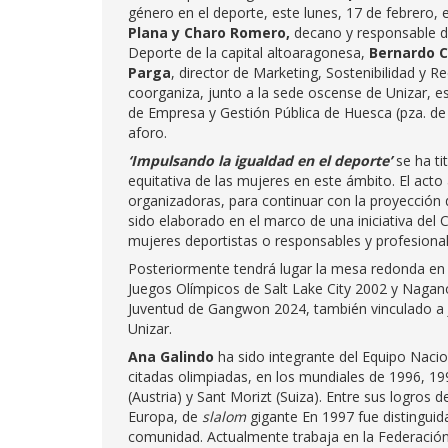
género en el deporte, este lunes, 17 de febrero
Plana y Charo Romero,
decano y responsable de
Deporte de la capital altoaragonesa,
Bernardo 
Parga
, director de Marketing, Sostenibilidad y
coorganiza, junto a la sede oscense de Unizar, est
de Empresa y Gestión Pública de Huesca (pza. de l
aforo.
‘Impulsando la igualdad en el deporte’
se ha ti
equitativa de las mujeres en este ámbito. El acto
organizadoras, para continuar con la proyección 
sido
elaborado en el marco de una iniciativa del C
mujeres deportistas o responsables y profesional
Posteriormente tendrá lugar la mesa redonda en l
Juegos Olímpicos de Salt Lake City 2002 y Nagano
Juventud de Gangwon 2024, también vinculado a 
Unizar.
Ana Galindo
ha sido integrante del Equipo Nacio
citadas olimpiadas, en los mundiales de 1996, 199
(Austria) y Sant Morizt (Suiza). Entre sus logr
Europa, de
slalom
gigante En 1997 fue distingui
comunidad. Actualmente trabaja en la Federació