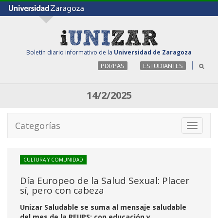
Boletín diario informativo de la
Universidad de Zaragoza
PDI/PAS
ESTUDIANTES
14/2/2025
Categorías
Toggle
navigati
CULTURA Y COMUNIDAD
Día Europeo de la Salud Sexual: Placer
sí, pero con cabeza
Unizar Saludable se suma al mensaje saludable
del mes de la REUPS: con educación y