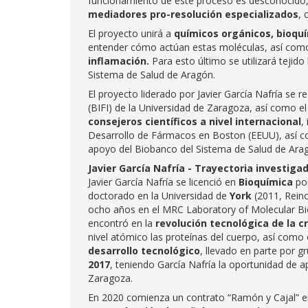
funcionamiento de este proceso es desconocido, 
mediadores pro-resolución especializados
, 
El proyecto unirá a
químicos orgánicos, bioqu
entender cómo actúan estas moléculas, así como 
inflamación.
Para esto último se utilizará teji
Sistema de Salud de Aragón.
El proyecto liderado por Javier García Nafría se 
(BIFI) de la Universidad de Zaragoza, así como 
consejeros científicos a nivel internacional
,
Desarrollo de Fármacos en Boston (EEUU), así co
apoyo del Biobanco del Sistema de Salud de Ara
Javier García Nafría - Trayectoria investiga
Javier García Nafría se licenció en
Bioquímica
po
doctorado en la Universidad de
York
(2011, Rein
ocho años en el MRC Laboratory of Molecular Bi
encontró en la
revolución tecnológica de la c
nivel atómico las proteínas del cuerpo, así como
desarrollo tecnológico
, llevado en parte por g
2017
, teniendo García Nafría la oportunidad de ap
Zaragoza.
En 2020 comienza un contrato “Ramón y Cajal” en