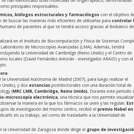
se han identificado unas moléculas de origen lipídico, denominadas
como principales responsables.
ímicos, biólogos estructurales y farmacólogos
con el objetivo d
de buscar las maneras más eficientes de utilizarlas para
controlar 
do humano de pacientes al que se tendrá acceso gracias al Biobanco de
realizará en el Instituto de Biocomputación y Física de Sistemas Compl
el Laboratorio de Microscopías Avanzadas (LMA). Además, tendrá
 incluyendo la Universidad de Cambridge (Reino Unido) y el Centro de
mo locales (David Fernández Antorán - investigador ARAID) y con el
gón.
dora
r la Universidad Autónoma de Madrid (2007), para luego realizar el
o Unido), y dos
estancias
postdoctorales con una duración total de
ology (
MRC LMB, Cambridge, Reino Unido).
Durante este periodo 
rio-microscopía electrónica
, una técnica que nos permite visualizar
 observar la manera en la que los fármacos se unen y las regulan.
Est
rupos de investigación del mismo centro, recibió el
premio Nobel en 
licarlo en su trabajo, así como de trasladarlo a la Universidad de
 la Universidad de Zaragoza donde dirige el
grupo de investigaci