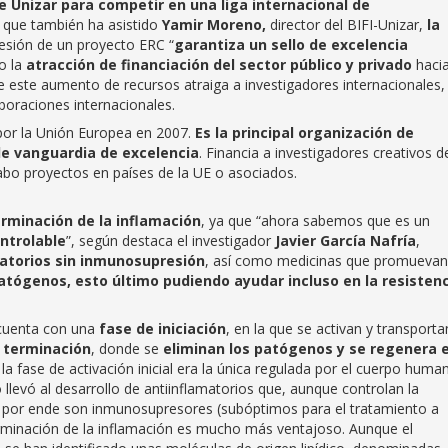
e Unizar para competir en una liga internacional de
l que también ha asistido
Yamir Moreno,
director del BIFI-Unizar,
la
esión de un proyecto ERC “
garantiza un sello de excelencia
o la
atracción de financiación del sector público y privado
hacia
 este aumento de recursos atraiga a investigadores internacionales,
oraciones internacionales.
por la Unión Europea en 2007.
Es la principal organización de
de vanguardia de excelencia
. Financia a investigadores creativos d
cabo proyectos en países de la UE o asociados.
rminación de la inflamación
, ya que “ahora sabemos que es un
ntrolable
”, según destaca el investigador
Javier García Nafría
,
atorios sin inmunosupresión
, así como medicinas que promuevan
atógenos, esto último pudiendo ayudar incluso en la resisten
, cuenta con una
fase de iniciación
, en la que se activan y transporta
 terminación
, donde se
eliminan los patógenos y se regenera e
a fase de activación inicial era la única regulada por el cuerpo huma
 llevó al desarrollo de antiinflamatorios que, aunque controlan la
y por ende son inmunosupresores (subóptimos para el tratamiento a
rminación de la inflamación es mucho más ventajoso. Aunque el