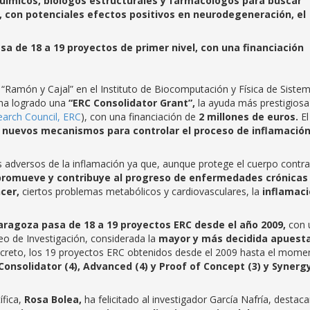
químicos, biólogos estructurales y farmacólogos para buscar
, con potenciales efectos positivos en neurodegeneración, el
sa de 18 a 19 proyectos de primer nivel, con una financiación
r “Ramón y Cajal” en el Instituto de Biocomputación y Física de Siste
 ha logrado una
“ERC Consolidator Grant”,
la ayuda más prestigiosa
arch Council, ERC
), con una financiación de
2 millones de euros.
El
r
nuevos mecanismos para controlar el proceso de inflamació
os adversos de la inflamación ya que, aunque protege el cuerpo contra
romueve y contribuye al progreso de enfermedades crónicas
cer,
ciertos problemas metabólicos y cardiovasculares, la
inflamac
Zaragoza
pasa de 18 a 19 proyectos ERC desde el año 2009,
con 
o de Investigación, considerada la
mayor y más decidida apuest
creto, los 19 proyectos ERC obtenidos desde el 2009 hasta el mome
 Consolidator (4), Advanced (4) y Proof of Concept (3) y Synerg
ífica,
Rosa Bolea,
ha felicitado al investigador García Nafría, destac