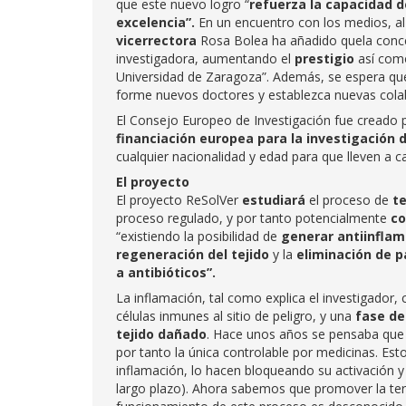
que este nuevo logro “
refuerza la capacidad d
excelencia”.
En un encuentro con los medios, a
vicerrectora
Rosa Bolea ha añadido quela conc
investigadora, aumentando el
prestigio
así com
Universidad de Zaragoza”. Además, se espera que
forme nuevos doctores y establezca nuevas colab
El Consejo Europeo de Investigación fue creado 
financiación europea para la investigación 
cualquier nacionalidad y edad para que lleven a 
El proyecto
El proyecto ReSolVer
estudiará
el proceso de
te
proceso regulado, y por tanto potencialmente
co
“existiendo la posibilidad de
generar antiinflam
regeneración del tejido
y la
eliminación de p
a antibióticos”.
La inflamación, tal como explica el investigador
células inmunes al sitio de peligro, y una
fase de
tejido dañado
. Hace unos años se pensaba que l
por tanto la única controlable por medicinas. Esto
inflamación, lo hacen bloqueando su activación 
largo plazo). Ahora sabemos que promover la te