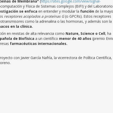
oteínas de Membrana"
(
https://sites.google.com/view/signal-
iocomputación y Física de Sistemas complejos (BIFI) y del Laboratorio
estigación se enfoca
en entender y modular la
función
de la mayo
los
receptores acoplados a proteínas G
(o GPCRs). Estos receptores
urotransmisores como la adrenalina o las hormonas, y además son la
cos en la clínica.
ción en revistas de alta relevancia como
Nature, Science o Cell
, ha
pañola de Biofísica
a un científico
menor de 40 años
(premio Enri
presas
farmacéuticas internacionales.
oyecto con Javier García Nafría, la vicerrectora de Política Científica,
 Moreno.