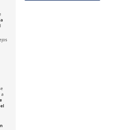
e
la
l
ejos
se
 a
e
el
ón