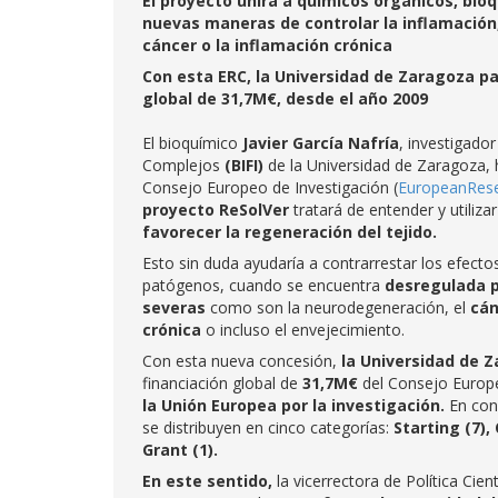
El proyecto unirá a químicos orgánicos, bio
nuevas maneras de controlar la inflamación
cáncer o la inflamación crónica
Con esta ERC, la Universidad de Zaragoza pa
global de 31,7M€, desde el año 2009
El bioquímico
Javier García Nafría
, investigado
Complejos
(BIFI)
de la Universidad de Zaragoza,
Consejo Europeo de Investigación (
EuropeanRese
proyecto ReSolVer
tratará de entender y utiliza
favorecer la regeneración del tejido.
Esto sin duda ayudaría a contrarrestar los efect
patógenos, cuando se encuentra
desregulada p
severas
como son la neurodegeneración, el
cán
crónica
o incluso el envejecimiento.
Con esta nueva concesión,
la Universidad de 
financiación global de
31,7M€
del Consejo Europe
la Unión Europea por la investigación.
En con
se distribuyen en cinco categorías:
Starting (7),
Grant (1).
En este sentido,
la vicerrectora de Política Cient