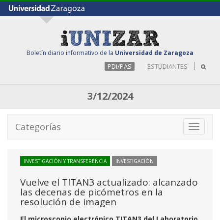
Boletín diario informativo de la
Universidad de Zaragoza
PDI/PAS
ESTUDIANTES
3/12/2024
Categorías
Toggle
navigati
INVESTIGACIÓN Y TRANSFERENCIA
INVESTIGACIÓN
Vuelve el TITAN3 actualizado: alcanzado
las decenas de picómetros en la
resolución de imagen
El microscopio electrónico TITAN3 del Laboratorio