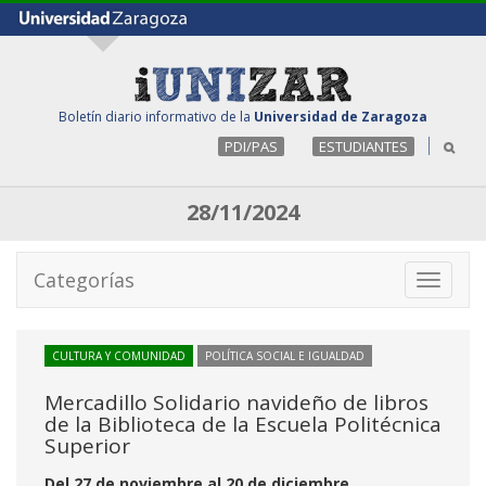
Boletín diario informativo de la
Universidad de Zaragoza
PDI/PAS
ESTUDIANTES
28/11/2024
Categorías
Toggle
navigati
CULTURA Y COMUNIDAD
POLÍTICA SOCIAL E IGUALDAD
Mercadillo Solidario navideño de libros
de la Biblioteca de la Escuela Politécnica
Superior
Del 27 de noviembre al 20 de diciembre