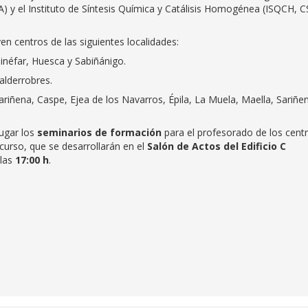
A) y el Instituto de Síntesis Química y Catálisis Homogénea (ISQCH, C
yen centros de las siguientes localidades:
inéfar, Huesca y Sabiñánigo.
alderrobres.
riñena, Caspe, Ejea de los Navarros, Épila, La Muela, Maella, Sariñe
ugar los
seminarios de formación
para el profesorado de los cent
curso, que se desarrollarán en el
Salón de Actos del Edificio C
 las
17:00 h
.