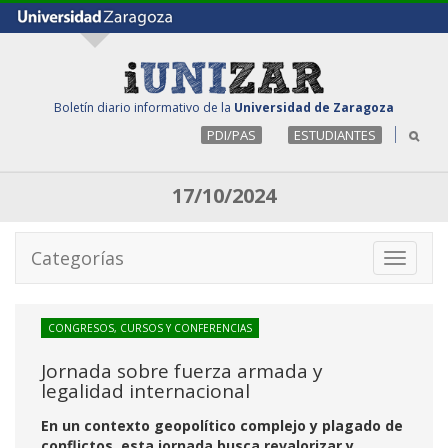
Boletín diario informativo de la
Universidad de Zaragoza
PDI/PAS
ESTUDIANTES
17/10/2024
Categorías
Toggle
navigati
CONGRESOS, CURSOS Y CONFERENCIAS
Jornada sobre fuerza armada y
legalidad internacional
En un contexto geopolítico complejo y plagado de
conflictos, esta jornada busca revalorizar y