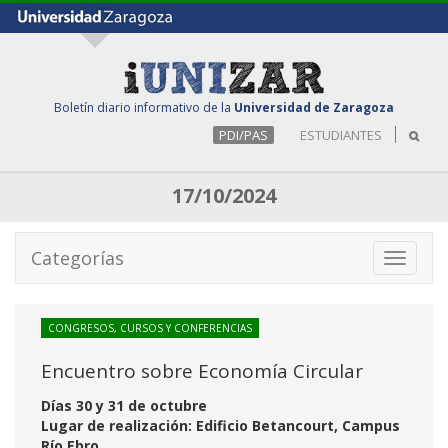
Boletín diario informativo de la
Universidad de Zaragoza
PDI/PAS
ESTUDIANTES
17/10/2024
Categorías
Toggle
navigati
CONGRESOS, CURSOS Y CONFERENCIAS
Encuentro sobre Economía Circular
Días 30 y 31 de octubre
Lugar de realización: Edificio Betancourt, Campus
Río Ebro