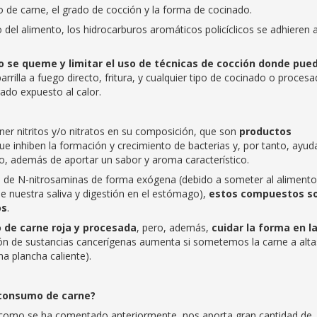
o de carne, el grado de cocción y la forma de cocinado.
del alimento, los hidrocarburos aromáticos policíclicos se adhieren a
no se queme
y
limitar el uso de técnicas de cocción donde pue
rilla a fuego directo, fritura, y cualquier tipo de cocinado o proces
ado expuesto al calor.
er nitritos y/o nitratos en su composición, que son
productos
ue inhiben la formación y crecimiento de bacterias y, por tanto, ayud
, además de aportar un sabor y aroma característico.
ción de N-nitrosaminas de forma exógena (debido a someter al alimento
e nuestra saliva y digestión en el estómago),
estos compuestos s
os
.
 de carne roja y procesada
, pero, además,
cuidar la forma en l
ión de sustancias cancerígenas aumenta si sometemos la carne a alta
a plancha caliente).
consumo de carne?
, como se ha comentado anteriormente, nos aporta gran cantidad de