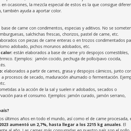
, en ocasiones, la mezcla especial de estos es la que consigue diferen
n, también ayuda a aportar color.
 base de carne con condimentos, especias y aditivos. No se somete
mburguesas, salchichas frescas, chorizos, pastel de carne, etc.
aborados con piezas de carne enteras o en trozos condimentados pa
s: lomo adobado, pichos morunos adobados, etc.
calor:
están elaborados a base de carne y/o despojos comestibles,
érmico. Ejemplos: jamón cocido, pechuga de pollo/pavo cocida,
tés.
o:
elaborados a partir de carnes, grasa y despojos cárnicos, junto co
os a procesos de secado, maduración ahumado o fermentación. Ejemp
etc.
ometidas a la acción de la sal y suelen ir adobados, secados o
ervación para el consumo. Ejemplos: jamón curado, jamón serrano,
país?
s últimos años en todo el mundo, así como el de carne procesada, 
2023 aumentó un 2,7%, hasta llegar a los 2215 kg anuales
. El
ante al año. Las carnes más consumidas en nuestro país son el pollo,