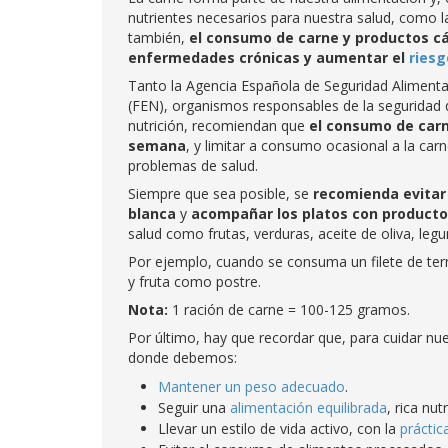
nutrientes necesarios para nuestra salud, como la
también,
el consumo de carne y productos cá
enfermedades crónicas y aumentar el
riesg
Tanto la Agencia Española de Seguridad Alimenta
(FEN), organismos responsables de la seguridad d
nutrición, recomiendan que
el consumo de carn
semana
, y limitar a consumo ocasional a la ca
problemas de salud.
Siempre que sea posible, se
recomienda evitar
blanca
y
acompañar los platos con producto
salud como frutas, verduras, aceite de oliva, legu
Por ejemplo, cuando se consuma un filete de tern
y fruta como postre.
Nota:
1 ración de carne = 100-125 gramos.
Por último, hay que recordar que, para cuidar nu
donde debemos:
Mantener un peso adecuado
.
Seguir una
alimentación equilibrada
, rica nu
Llevar un estilo de vida activo, con la
práctic