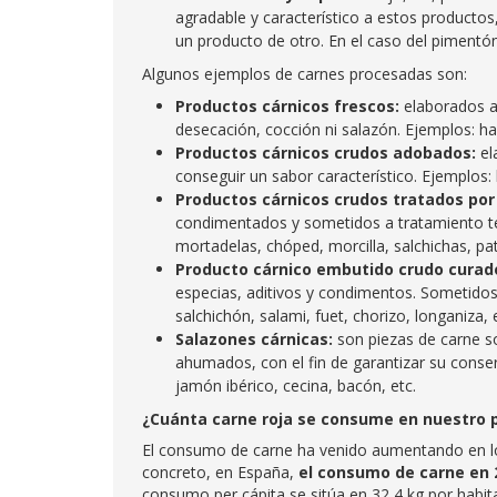
agradable y característico a estos productos
un producto de otro. En el caso del pimentó
Algunos ejemplos de carnes procesadas son:
Productos cárnicos frescos:
elaborados a
desecación, cocción ni salazón. Ejemplos: ha
Productos cárnicos crudos adobados:
el
conseguir un sabor característico. Ejemplo
Productos cárnicos crudos tratados por 
condimentados y sometidos a tratamiento t
mortadelas, chóped, morcilla, salchichas, pa
Producto cárnico embutido crudo curad
especias, aditivos y condimentos. Sometid
salchichón, salami, fuet, chorizo, longaniza, 
Salazones cárnicas:
son piezas de carne s
ahumados, con el fin de garantizar su cons
jamón ibérico, cecina, bacón, etc.
¿Cuánta carne roja se consume en nuestro 
El consumo de carne ha venido aumentando en lo
concreto, en España,
el consumo de carne en 
consumo per cápita se sitúa en 32,4 kg por habit