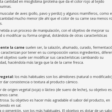
lta cantidad en mioglobina (proteína que da el color rojo al tejido
purinas.
 muscular de aves (pollo, pavo y perdiz) y algunos mamíferos, como e
cantidad mucho menor (de ahí que el color de su carne sea menos ro
s.
metida a un proceso de manipulación, con el objetivo de mejorar su
d o modificar su forma original, dotándola de otras características
ente la carne
suelen ser, la salazón, ahumado, curado, fermentaci
caracterizan por tener en su composición varios ingredientes, difere
 el objetivo suele ser modificar sus características cambiando su
idad, haciéndola más larga que la de la carne fresca.
vegetal:
los más habituales son los almidones (natural o modificado)
er dar consistencia o textura al producto cárnico.
 de origen vegetal (soja) o lácteo (de suero de leche), su objetivo es
menos carne.
trosa. Su objetivo es hacer más agradable el sabor del producto, en
enido en sal.
ta o pimentón, son los más habituales. El objetivo es dotar de un sab