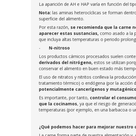
La aparición de AH e HAP varía en función del tip
Nota:
las aminas heterocíclicas se forman dentro 
superficie del alimento.
Por esta razón,
se recomienda que la carne 
aparecer estas sustancias
,
como asado a la par
que incluya altas temperaturas o periodo prolong
-
N-nitroso
Los productos cárnicos procesados suelen conten
derivados del nitrógeno
,
estos se utilizan porq
conservar el alimento en buen estado más tiempo
El uso de nitratos y nitritos conlleva la produc
tratamiento térmico) o endógena (por la acción d
potencialmente cancerígenos y mutagénic
Es importante, por tanto,
controlar el consumo
que la cocinamos
, ya que el riesgo de generac
temperaturas (por ejemplo, en una barbacoa o un
¿Qué podemos hacer para mejorar nuestro 
La carne forma parte de nuestra alimentación y