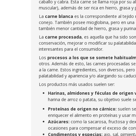
caballo y cabra. Esta carne se llama roja por su a
muscular), además de ser rica en hierro, grasa y 
La
carne blanca
es la correspondiente al tejido
conejo. También posee mioglobina, pero en una 
también menor cantidad de hierro, grasa y purina
La
carne procesada
, es aquella que ha sido so
conservación, mejorar o modificar su palatabilida
interesantes para el consumidor.
Los
procesos a los que se somete habitualm
otros. Además de esto, las carnes procesadas se 
a la carne. Estos ingredientes, son diversos, pero
palatabilidad y apariencia y/o alargando su caduc
Los productos más usados suelen ser:
Harinas, almidones y féculas de origen 
harina de arroz o patata, su objetivo suele s
Proteínas de origen no cárnico:
suelen ser
enriquecer el alimento en proteínas y usar 
Azúcares:
como la sacarosa, fructosa y dex
ocasiones para compensar el exceso de cont
Condimentos y especias:
ajo, sal, pimien