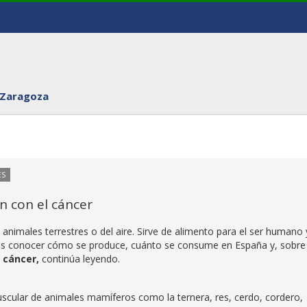
 Zaragoza
ES
n con el cáncer
 animales terrestres o del aire. Sirve de alimento para el ser humano 
res conocer cómo se produce, cuánto se consume en España y, sobre
y cáncer
,
continúa leyendo.
scular de animales mamíferos como la ternera, res, cerdo, cordero,