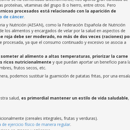
s proteínas, vitaminas del grupo B o hierro, entre otros. Pero
rnicos procesados está relacionado con la aparición de
o de cáncer
.
ria y Nutrición (AESAN), como la Federación Española de Nutrición
e los alimentos y encargados de velar por la salud en aspectos de
e roja debe ser moderado, no más de dos veces (raciones) po
rne procesada, ya que el consumo continuado y excesivo se asocia a
 someter al alimento a altas temperaturas
,
priorizar la carne
s ricos nutricionalmente
y que puedan aportar un beneficio para l
mbres, frutos secos, etc.
era, podemos sustituir la guarnición de patatas fritas, por una ensal
estra salud,
es primordial mantener un estilo de vida saludable
,
tricionalmente (cereales integrales, frutas y verduras).
a de ejercicio físico de manera regular
.