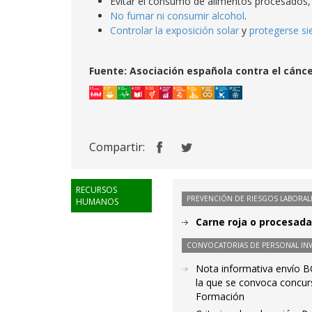
Evitar el consumo de alimentos procesados, 
No fumar
ni consumir alcohol
.
Controlar la exposición solar
y
protegerse si
Fuente:
Asociación española contra el cánc
Compartir:
RECURSOS
PREVENCIÓN DE RIESGOS LABORAL
HUMANOS
Carne roja o procesada 
CONVOCATORIAS DE PERSONAL IN
Nota informativa envío B
la que se convoca concurs
Formación