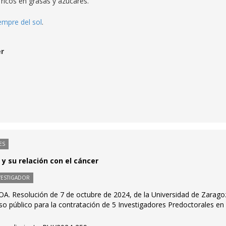
ricos en grasas y azúcares.
empre del sol
.
er
ES
y su relación con el cáncer
VESTIGADOR
OA. Resolución de 7 de octubre de 2024, de la Universidad de Zarago
o público para la contratación de 5 Investigadores Predoctorales en