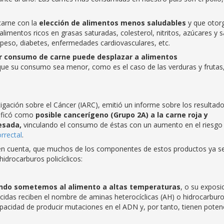
carne con la
elección de alimentos menos saludables
y que otor
 alimentos ricos en grasas saturadas, colesterol, nitritos, azúcares y sa
peso, diabetes, enfermedades cardiovasculares, etc.
 consumo de carne puede desplazar a alimentos
ue su consumo sea menor, como es el caso de las verduras y frutas
tigación sobre el Cáncer (IARC), emitió un informe sobre los resultad
sificó como
posible cancerígeno (Grupo 2A) a la carne roja
y
cesada
,
vinculando el consumo de éstas con un aumento en el riesgo
orrectal
.
r en cuenta, que muchos de los componentes de estos productos ya s
idrocarburos policíclicos:
ndo sometemos al alimento a altas temperaturas
, o su exposi
cidas reciben el nombre de aminas heterocíclicas (AH) o hidrocarbur
apacidad de producir mutaciones en el ADN y, por tanto, tienen potenc