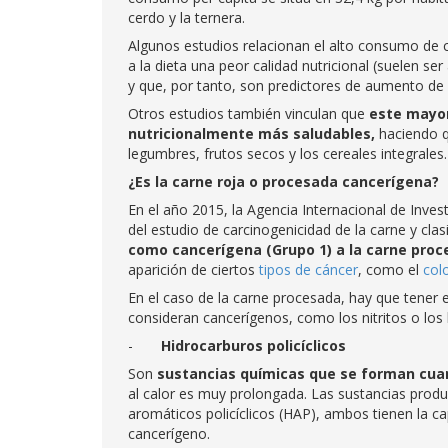
cerdo y la ternera.
Algunos estudios relacionan el alto consumo de 
a la dieta una peor calidad nutricional (suelen ser
y que, por tanto, son predictores de aumento de 
Otros estudios también vinculan que
este mayor
nutricionalmente más saludables
,
haciendo q
legumbres, frutos secos y los cereales integrales.
¿Es la carne roja o procesada cancerígena?
En el año 2015, la Agencia Internacional de Inves
del estudio de carcinogenicidad de la carne y cla
como
cancerígena (Grupo 1) a la carne pro
aparición de ciertos
tipos de cáncer
, como el
col
En el caso de la carne procesada, hay que tene
consideran cancerígenos, como los nitritos o los h
-
Hidrocarburos policíclicos
Son
sustancias químicas que se forman cua
al calor es muy prolongada. Las sustancias produ
aromáticos policíclicos (HAP), ambos tienen la c
cancerígeno.