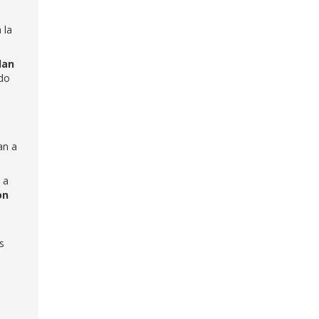
 la
dan
ado
an a
 a
on
a
s