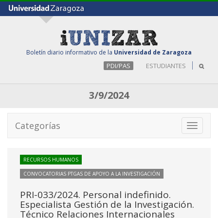
Boletín diario informativo de la
Universidad de Zaragoza
PDI/PAS
ESTUDIANTES
3/9/2024
Categorías
Toggle
navigati
RECURSOS HUMANOS
CONVOCATORIAS PTGAS DE APOYO A LA INVESTIGACIÓN
PRI-033/2024. Personal indefinido.
Especialista Gestión de la Investigación.
Técnico Relaciones Internacionales