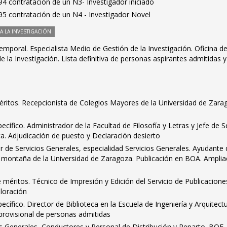
4 contratación de un N3- Investigador iniciado
5 contratación de un N4 - Investigador Novel
 LA INVESTIGACIÓN
mporal. Especialista Medio de Gestión de la Investigación. Oficina d
 la Investigación. Lista definitiva de personas aspirantes admitidas y
itos. Recepcionista de Colegios Mayores de la Universidad de Zara
ífico. Administrador de la Facultad de Filosofía y Letras y Jefe de S
a. Adjudicación de puesto y Declaración desierto
ar de Servicios Generales, especialidad Servicios Generales. Ayudante
montaña de la Universidad de Zaragoza. Publicación en BOA. Amplia
éritos. Técnico de Impresión y Edición del Servicio de Publicacione
loración
ífico. Director de Biblioteca en la Escuela de Ingeniería y Arquitectu
a provisional de personas admitidas
ios Generales, Conductores y Personal de Distribución y Reparto. BOE