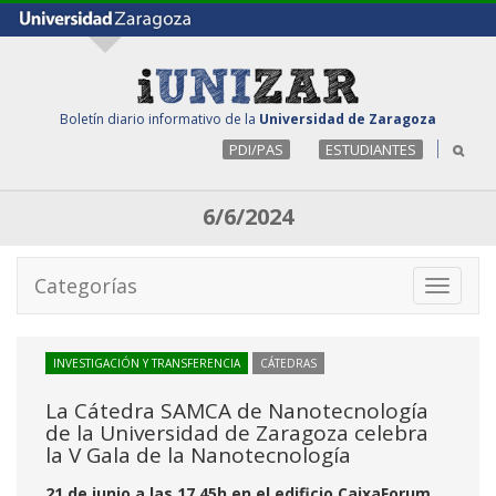
Boletín diario informativo de la
Universidad de Zaragoza
PDI/PAS
ESTUDIANTES
6/6/2024
Categorías
Toggle
navigati
INVESTIGACIÓN Y TRANSFERENCIA
CÁTEDRAS
La Cátedra SAMCA de Nanotecnología
de la Universidad de Zaragoza celebra
la V Gala de la Nanotecnología
21 de junio a las 17.45h en el edificio CaixaForum