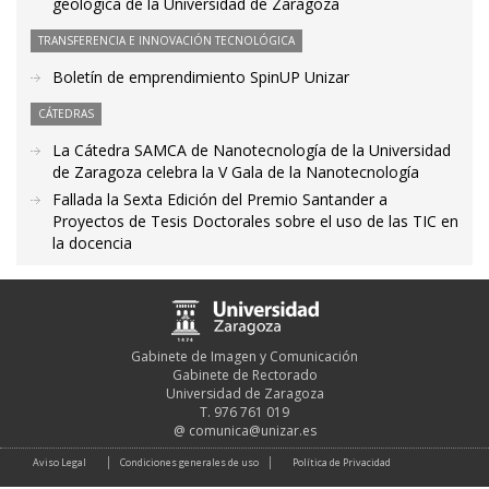
geológica de la Universidad de Zaragoza
TRANSFERENCIA E INNOVACIÓN TECNOLÓGICA
Boletín de emprendimiento SpinUP Unizar
CÁTEDRAS
La Cátedra SAMCA de Nanotecnología de la Universidad
de Zaragoza celebra la V Gala de la Nanotecnología
Fallada la Sexta Edición del Premio Santander a
Proyectos de Tesis Doctorales sobre el uso de las TIC en
la docencia
Gabinete de Imagen y Comunicación
Gabinete de Rectorado
Universidad de Zaragoza
T. 976 761 019
@
comunica@unizar.es
Aviso Legal
Condiciones generales de uso
Política de Privacidad