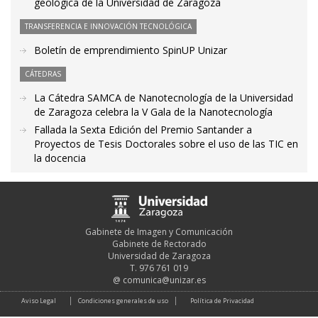
geológica de la Universidad de Zaragoza
TRANSFERENCIA E INNOVACIÓN TECNOLÓGICA
Boletín de emprendimiento SpinUP Unizar
CÁTEDRAS
La Cátedra SAMCA de Nanotecnología de la Universidad
de Zaragoza celebra la V Gala de la Nanotecnología
Fallada la Sexta Edición del Premio Santander a
Proyectos de Tesis Doctorales sobre el uso de las TIC en
la docencia
Gabinete de Imagen y Comunicación
Gabinete de Rectorado
Universidad de Zaragoza
T. 976 761 019
@
comunica@unizar.es
Aviso Legal
Condiciones generales de uso
Política de Privacidad