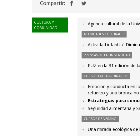
Compartir:
CULTURA Y
Agenda cultural de la Uni
COMUNIDAD
ACTIVIDADES CULTURALES
Actividad infantil / 'Dimi
PRENSAS DE LA UNIVERSIDAD
PUZ en la 31 edición de l
CURSOS EXTRAORDINARIOS
Emoción y conducta en los
refuerzo y una bronca no 
Estrategias para comun
Seguridad alimentaria y S
CURSOS DE VERANO
Una mirada ecológica de l