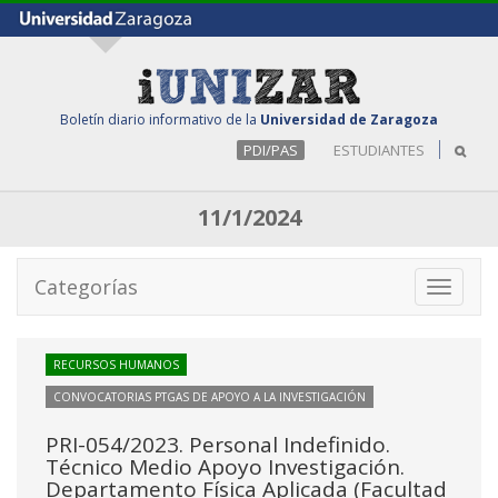
Boletín diario informativo de la
Universidad de Zaragoza
PDI/PAS
ESTUDIANTES
11/1/2024
Categorías
Toggle
navigati
RECURSOS HUMANOS
CONVOCATORIAS PTGAS DE APOYO A LA INVESTIGACIÓN
PRI-054/2023. Personal Indefinido.
Técnico Medio Apoyo Investigación.
Departamento Física Aplicada (Facultad