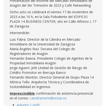
Presentación del Informe del Mercado Inmobiliario de
Aragón del 3er Trimestre de 2023 y Café Networking.
Dicho acto se celebrará el viernes 17 de noviembre de
2023 a las 10 h, en la Sala Polivalente del EDIFICIO
PLAZA 14 BUSINESS CENTER, sito en Calle Alfonso I, 17
de Zaragoza
Intervendrán:
Luis Fabra. Director de la Cátedra en Mercado
Inmobiliario de la Universidad de Zaragoza
María Ángeles Ruiz. Decana del Colegio de
Registradores de Aragón
Fernando Baena. Presidente Colegio de Agentes de la
Propiedad Inmobiliaria Aragón
Jorge Aguerri. Jefe Unidad de Gestión de Riesgo de
Crédito Promotor en Ibercaja Banco
Fernando Montón. Director General de Grupo Plaza 14
Mónica Tello. Arquitecta Técnica y Coordinadora de
Sostenibilidad en Ingennus
Imprescindible
confirmación de asistencia presencial
en el correo:
catedramerin@unizar.es
Adjunto 1 (pdf)