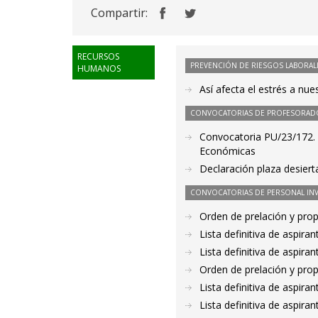
Compartir:
RECURSOS
PREVENCIÓN DE RIESGOS LABORAL
HUMANOS
Así afecta el estrés a nu
CONVOCATORIAS DE PROFESORAD
Convocatoria PU/23/172. P
Económicas
Declaración plaza desier
CONVOCATORIAS DE PERSONAL IN
Orden de prelación y pro
Lista definitiva de aspir
Lista definitiva de aspir
Orden de prelación y pro
Lista definitiva de aspir
Lista definitiva de aspir