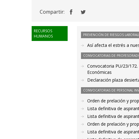
Compartir:
RECURSOS
PREVENCIÓN DE RIESGOS LABORAL
HUMANOS
Así afecta el estrés a nu
CONVOCATORIAS DE PROFESORAD
Convocatoria PU/23/172. P
Económicas
Declaración plaza desier
CONVOCATORIAS DE PERSONAL IN
Orden de prelación y pro
Lista definitiva de aspir
Lista definitiva de aspir
Orden de prelación y pro
Lista definitiva de aspir