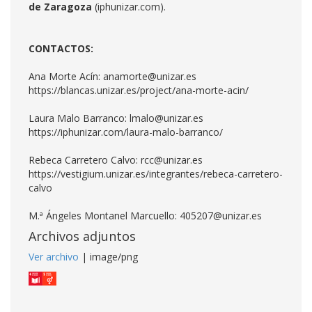
de Zaragoza
(iphunizar.com).
CONTACTOS:
Ana Morte Acín: anamorte@unizar.es
https://blancas.unizar.es/project/ana-morte-acin/
Laura Malo Barranco: lmalo@unizar.es
https://iphunizar.com/laura-malo-barranco/
Rebeca Carretero Calvo: rcc@unizar.es
https://vestigium.unizar.es/integrantes/rebeca-carretero-
calvo
M.ª Ángeles Montanel Marcuello: 405207@unizar.es
Archivos adjuntos
Ver archivo
| image/png