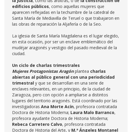
la justicia
, como las árbitras, o de
la construcción de
edificios públicos
, como aquellas mujeres que
aparecen reflejadas en la techumbre de la catedral de
Santa María de Mediavilla de Teruel o que trabajaron en
las obras de reparación la Aljafería o de la Seo.
La iglesia de Santa María Magdalena es el lugar elegido,
en esta ocasión, por ser un enclave emblemático del
mudéjar aragonés y vestigio del pasado medieval de la
ciudad.
Un ciclo
de charlas trimestrales
Mujeres Protagonistas Aragón
plantea
charlas
abiertas al público general
con una
periodicidad
trimestral
y que se desarrollan en una serie de
enclaves relevantes, en un principio, de la ciudad de
Zaragoza, pero con opción a ampliarse a distintos
lugares del territorio aragonés. Está coordinado por las
investigadoras
Ana Morte Acín
, profesora contratada
Doctora de Historia Moderna;
Laura Malo Barranco
,
profesora ayudante Doctora de Historia Moderna;
Rebeca Carretero Calvo
, profesora contratada
Doctora de Historia del Arte, y
M.ª Ángeles Montanel