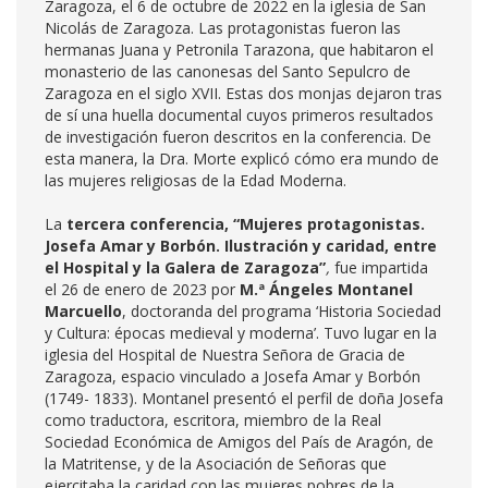
Zaragoza, el 6 de octubre de 2022 en la iglesia de San
Nicolás de Zaragoza. Las protagonistas fueron las
hermanas Juana y Petronila Tarazona, que habitaron el
monasterio de las canonesas del Santo Sepulcro de
Zaragoza en el siglo XVII. Estas dos monjas dejaron tras
de sí una huella documental cuyos primeros resultados
de investigación fueron descritos en la conferencia. De
esta manera, la Dra. Morte explicó cómo era mundo de
las mujeres religiosas de la Edad Moderna.
La
tercera conferencia, “Mujeres protagonistas.
Josefa Amar y Borbón. Ilustración y caridad, entre
el Hospital y la Galera de Zaragoza”
,
fue impartida
el 26 de enero de 2023 por
M.ª Ángeles Montanel
Marcuello
, doctoranda del programa ‘Historia Sociedad
y Cultura: épocas medieval y moderna’. Tuvo lugar en la
iglesia del Hospital de Nuestra Señora de Gracia de
Zaragoza, espacio vinculado a Josefa Amar y Borbón
(1749- 1833). Montanel presentó el perfil de doña Josefa
como traductora, escritora, miembro de la Real
Sociedad Económica de Amigos del País de Aragón, de
la Matritense, y de la Asociación de Señoras que
ejercitaba la caridad con las mujeres pobres de la