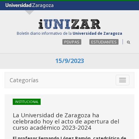
Boletín diario informativo de la
Universidad de Zaragoza
PDI/PAS
ESTUDIANTES
15/9/2023
Categorías
Toggle
navigati
INSTITUCIONAL
La Universidad de Zaragoza ha
celebrado hoy el acto de apertura del
curso académico 2023-2024
El profesor Fernando López Ramón, catedrático de