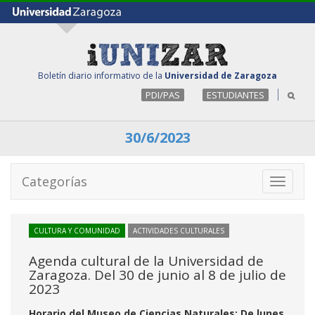
Boletín diario informativo de la
Universidad de Zaragoza
PDI/PAS
ESTUDIANTES
30/6/2023
Categorías
Toggle
navigati
CULTURA Y COMUNIDAD
ACTIVIDADES CULTURALES
Agenda cultural de la Universidad de
Zaragoza. Del 30 de junio al 8 de julio de
2023
Horario del Museo de Ciencias Naturales: De lunes