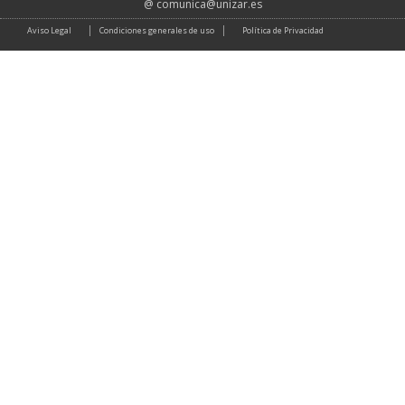
@
comunica@unizar.es
Aviso Legal
Condiciones generales de uso
Política de Privacidad