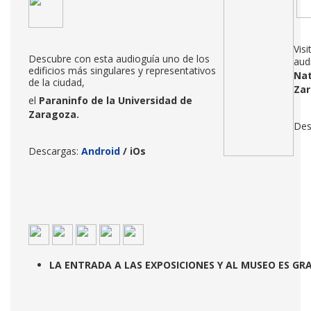
Vis
Descubre con esta audioguía uno de los
aud
edificios más singulares y representativos
Nat
de la ciudad,
Za
el
Paraninfo de la Universidad de
Zaragoza
.
Des
Descargas:
Android
/
iOs
LA ENTRADA A LAS EXPOSICIONES Y AL MUSEO ES GR