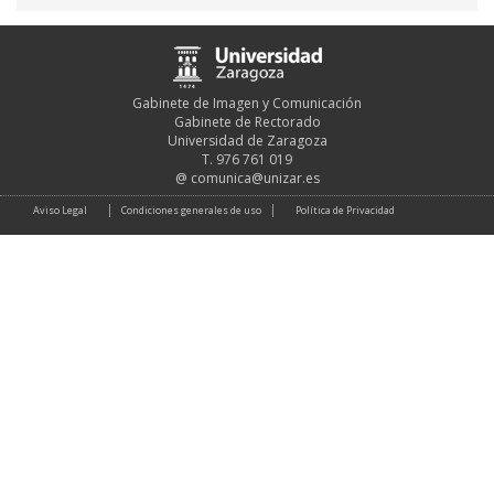
Gabinete de Imagen y Comunicación
Gabinete de Rectorado
Universidad de Zaragoza
T. 976 761 019
@
comunica@unizar.es
Aviso Legal
Condiciones generales de uso
Política de Privacidad