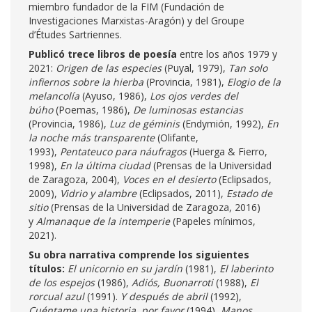
miembro fundador de la FIM (Fundación de
Investigaciones Marxistas-Aragón) y del Groupe
d’Études Sartriennes.
Publicó trece libros de poesía
entre los años 1979 y
2021:
Origen de las especies
(Puyal, 1979),
Tan solo
infiernos sobre la hierba
(Provincia, 1981),
Elogio de la
melancolía
(Ayuso, 1986),
Los ojos verdes del
búho
(Poemas, 1986),
De luminosas estancias
(Provincia, 1986),
Luz de géminis
(Endymión, 1992),
En
la noche más transparente
(Olifante,
1993),
Pentateuco para náufragos
(Huerga & Fierro,
1998),
En la última ciudad
(Prensas de la Universidad
de Zaragoza, 2004),
Voces en el desierto
(Eclipsados,
2009),
Vidrio y alambre
(Eclipsados, 2011),
Estado de
sitio
(Prensas de la Universidad de Zaragoza, 2016)
y
Almanaque de la intemperie
(Papeles mínimos,
2021).
Su obra narrativa comprende los siguientes
títulos:
El unicornio en su jardín
(1981),
El laberinto
de los espejos
(1986),
Adiós, Buonarroti
(1988),
El
rorcual azul
(1991).
Y después de abril
(1992),
Cuéntame una historia
,
por favor
(1994),
Manos