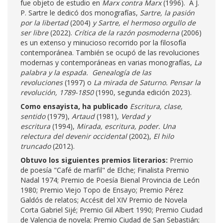
fue objeto de estudio en
Marx contra Marx
(1996). A J.
P. Sartre le dedicó dos monografías,
Sartre, la pasión
por la libertad
(2004)
y
Sartre, el hermoso orgullo de
ser libre
(2022).
Crítica de la razón posmoderna
(2006)
es un extenso y minucioso recorrido por la filosofía
contemporánea. También se ocupó de las revoluciones
modernas y contemporáneas en varias monografías,
La
palabra y la espada. Genealogía de las
revoluciones
(1997) o
La mirada de Saturno. Pensar la
revolución, 1789-1850
(1990, segunda edición 2023).
Como ensayista, ha publicado
Escritura, clase,
sentido
(1979),
Artaud
(1981),
Verdad y
escritura
(1994),
Mirada, escritura, poder. Una
relectura del devenir occidental
(2002),
El hilo
truncado
(2012).
Obtuvo los siguientes premios literarios:
Premio
de poesía "Café de marfil" de Elche; Finalista Premio
Nadal 1974; Premio de Poesía Bienal Provincia de León
1980; Premio Viejo Topo de Ensayo; Premio Pérez
Galdós de relatos; Accésit del XIV Premio de Novela
Corta Gabriel Sijé; Premio Gil Albert 1990; Premio Ciudad
de Valencia de novela; Premio Ciudad de San Sebastián;