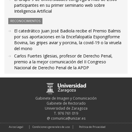
participantes en su primer seminario web sobre
Inteligencia Artificial
RECONOCIMIENTOS
El catedrático Juan José Badiola recibe el Premio Balmis
por sus aportaciones en la Encefalopatía Espongiforme
Bovina, las gripes aviar y porcina, la covid-19 o la viruela
del mono
Carlos Fuertes Iglesias, profesor de Derecho Penal,
premio a la mejor comunicación del II Congreso
Nacional de Derecho Penal de la APDP
Gabinete de Imagen y Comunicación
Gabinete de Rectorado
Universidad de Zaragoza
T. 976 761 019
@
comunica@unizar.es
Aviso Legal
Condiciones generales de uso
Política de Privacidad