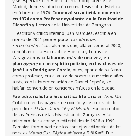
y se especializó en Filosofía en la Complutense de
Madrid, donde se doctoró con una tesis sobre Estética
en febrero de 1976.
Comenzó su actividad docente
en 1974 como Profesor ayudante en la Facultad de
Filosofía y Letras
de la Universidad de Zaragoza.
El escritor y crítico literario Juan Marqués, escribía en
marzo de 2021 para el portal
Las librerías
recomiendan
: "Los alumnos que, allá en torno al 2000,
rondábamos la Facultad de Filosofía y Letras de
Zaragoza
nos colábamos más de una vez, en
plan
oyente
o con espíritu polizón, en las clases de
José Luis Rodríguez García
, pues, aparte de su fama
como profesor, era el autor de poemas que veinte años
atrás, con la intermediación de Gabriel Sopeña, se
habían convertido en canciones míticas en la ciudad."
Fue editorialista e hizo crítica literaria
en
Andalán
.
Colaboró en las páginas de opinión y de cultura de los
periódicos
El Día
,
Diario 16
y
El Mundo
. Fue promotor
de las Prensas de la Universidad de Zaragoza y fue
miembro de su consejo editorial desde 1986 a 1999.
También formó parte de los consejos editoriales de las
revistas
Viento Sur
,
Página abierta
y
Riff-Raff
. Fue