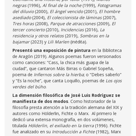
negras
(1996),
Al final de la noche
(1999),
Fotogramas
del diluvio
(2000),
El ángel vencido
(2001),
El hombre
asediado
(2004),
El coleccionista de láminas
(2007),
Tres horas
(2008),
Parque de atracciones
(2009),
El
tercer concierto
(2010),
Incidencias
(2016),
La
residencia y otros relatos
(2019),
Sombras en la
bajamar
(2023) y
Lili Marlen
(inédita).
Presentó una exposición de pintura
en la Biblioteca
de Aragón (2019). Algunos poemas fueron versionados
como canciones: “Cass, la chica más guapa de la
ciudad”, que cantaron Más Birras o Gabriel Sopeña,
poema de
Infiernos sobre la hierba
; o “Debes saberlo”
y “Es la noche”, que canta Loquillo, poemas de
Los ojos
verdes del búho
.
La dimensión filosófica de José Luis Rodríguez se
manifiesta de dos modos
. Como historiador de la
filosofía presta atención a la tradición alemana del XIX y
autores como Hölderlin, Fichte o Marx. Al primero le
dedicó una extensa monografía, en dos volúmenes,
titulada
Hölderlin, el exiliado en la tierra
(1996). Fichte
fue analizado en su
Introducción a Fichte
(1982), Marx