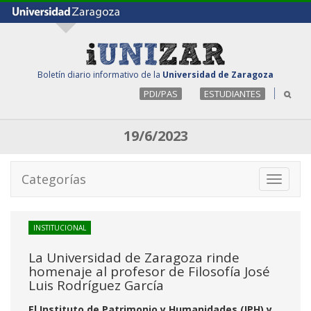
Boletín diario informativo de la
Universidad de Zaragoza
PDI/PAS
ESTUDIANTES
19/6/2023
Categorías
Toggle
navigati
INSTITUCIONAL
La Universidad de Zaragoza rinde
homenaje al profesor de Filosofía José
Luis Rodríguez García
El Instituto de Patrimonio y Humanidades (IPH) y