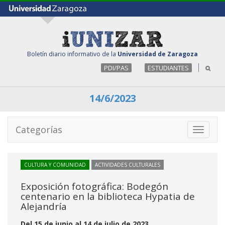
Boletín diario informativo de la
Universidad de Zaragoza
PDI/PAS
ESTUDIANTES
14/6/2023
Categorías
Toggle
navigati
CULTURA Y COMUNIDAD
ACTIVIDADES CULTURALES
Exposición fotográfica: Bodegón
centenario en la biblioteca Hypatia de
Alejandría
Del 15 de junio al 14 de julio de 2023