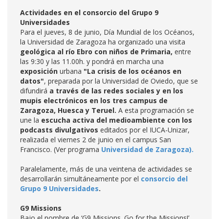
Actividades en el consorcio del Grupo 9
Universidades
Para el jueves, 8 de junio, Día Mundial de los Océanos,
la Universidad de Zaragoza ha organizado una visita
geológica al río Ebro con niños de Primaria,
entre
las 9:30 y las 11.00h. y pondrá en marcha una
exposición
urbana
"La crisis de los océanos en
datos"
, preparada por la Universidad de Oviedo, que se
difundirá
a través de las redes sociales y en los
mupis electrónicos en los tres campus de
Zaragoza, Huesca y Teruel.
A esta programación se
une la
e
scucha activa del medioambiente con los
podcasts divulgativos
editados por el IUCA-Unizar,
realizada el viernes 2 de junio en el campus San
Francisco. (Ver programa
Universidad de Zaragoza).
Paralelamente, más de una veintena de actividades se
desarrollarán simultáneamente por el
consorcio del
Grupo 9 Universidades
.
G9 Missions
Bajo el nombre de ‘G9 Missions. Go for the Missions!’,